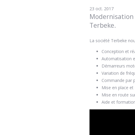
23 oct. 2017
Modernisation 
Terbeke.
La société Terbeke no
Conception et ré
Automatisation 
Démarreurs moteu
Variation de fré
Commande par p
Mise en place et 
Mise en route sur
Aide et formation