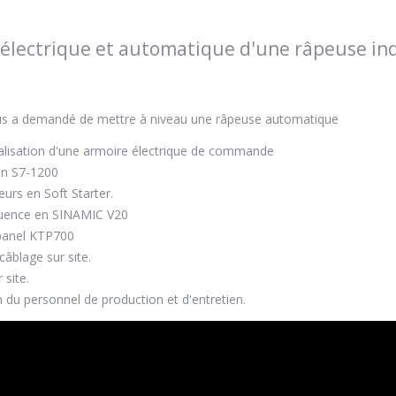
électrique et automatique d'une râpeuse ind
us a demandé de mettre à niveau une râpeuse automatique
alisation d'une armoire électrique de commande
en S7-1200
rs en Soft Starter.
quence en SINAMIC V20
anel KTP700
câblage sur site.
 site.
 du personnel de production et d'entretien.